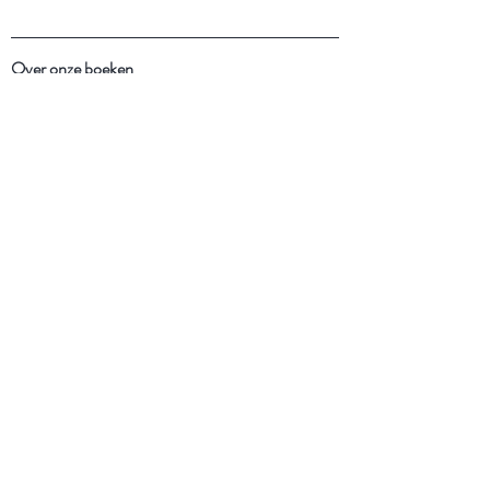
Over onze boeken
Over onze insecten
Facebook
Instagram
Schrijf je in voor onze
nieuwsbrief