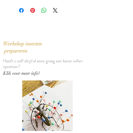
In nieuwstaat
ISBN: 9789493305830
Taal: Nederlands
Bindwijze: Paperback
Verschijningsdatum: 2025
Aantal pagina's: 200
Workshop insecten
prepareren
Heeft u zelf altijd al eens graag een kever willen
opzetten?
Klik voor meer info!