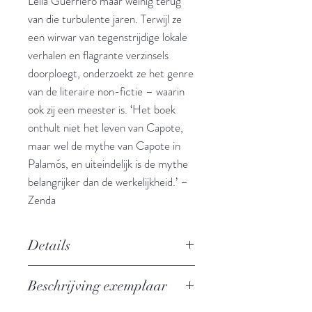
Leila Guerriero maar weinig terug
van die turbulente jaren. Terwijl ze
een wirwar van tegenstrijdige lokale
verhalen en flagrante verzinsels
doorploegt, onderzoekt ze het genre
van de literaire non-fictie – waarin
ook zij een meester is. ‘Het boek
onthult niet het leven van Capote,
maar wel de mythe van Capote in
Palamós, en uiteindelijk is de mythe
belangrijker dan de werkelijkheid.’ –
Zenda
Details
Op zoek naar Truman Capote
Beschrijving exemplaar
Auteur: Leila Guerriero
Uitgever: Meridiaan