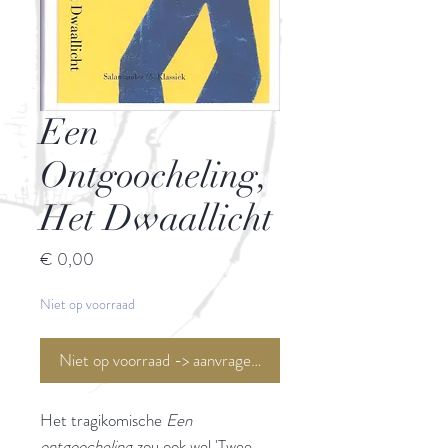
Een
Ontgoocheling,
Het Dwaallicht
Prijs
€ 0,00
Niet op voorraad
Niet op voorraad -> aanvragen <-
Het tragikomische
Een
ontgoocheling
zou ook wel 'Twee