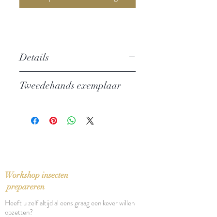
Details
Auteur: Franz Kafka
Tweedehands exemplaar
Uitgever: Querido
ISBN: 9789021491400
In zeer goede staat
Taal: Nederlands
Bindwijze: Pocket
Verschijningsdatum: 1994
Aantal pagina's: 269
Workshop insecten
prepareren
Heeft u zelf altijd al eens graag een kever willen
opzetten?