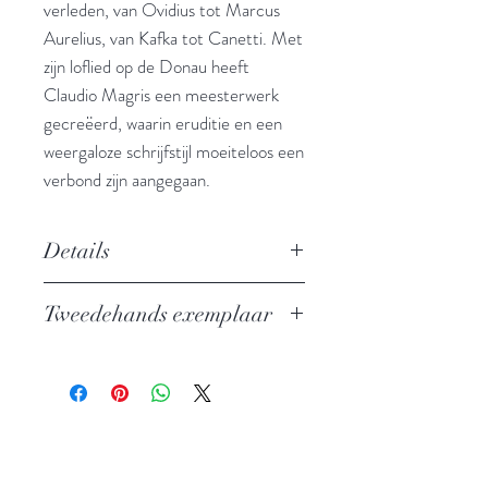
verleden, van Ovidius tot Marcus
Aurelius, van Kafka tot Canetti. Met
zijn loflied op de Donau heeft
Claudio Magris een meesterwerk
gecreëerd, waarin eruditie en een
weergaloze schrijfstijl moeiteloos een
verbond zijn aangegaan.
Details
Biografie van een rivier
Tweedehands exemplaar
Auteur: Claudio Magris
Uitgever: De Bezige Bij
In zeer goede staat
ISBN: 9789403196206
Taal: Nederlands
Bindwijze: Gebonden met
stofomslag
Verschijningsdatum: 2020