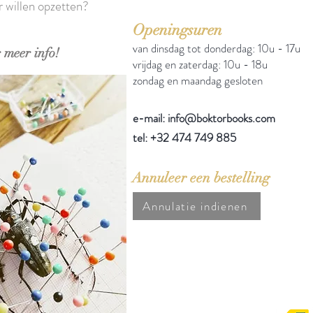
r willen opzetten?
Openingsuren
van dinsdag tot donderdag: 10u - 17u
 meer info!
vrijdag en zaterdag: 10u - 18u
zondag en maandag gesloten
e-mail: info@boktorbooks.com
tel: +32 474 749 885
Annuleer een bestelling
Annulatie indienen