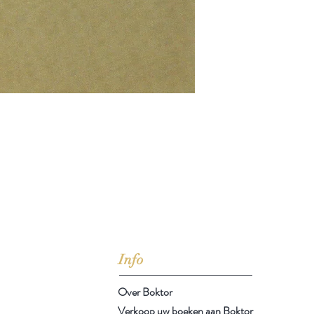
jd om ze te lezen erbij konden kopen, maar meestal verwar
t men het kopen
van
Arthur Schopenhauer
(1788-1860)
Info
Over Boktor
Verkoop uw boeken aan Boktor