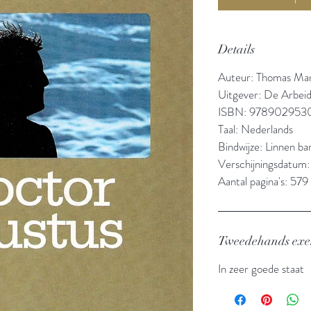
Details
Auteur: Thomas Ma
Uitgever: De Arbeid
ISBN: 978902953
Taal: Nederlands
Bindwijze: Linnen b
Verschijningsdatum:
Aantal pagina's: 579
Tweedehands ex
In zeer goede staat