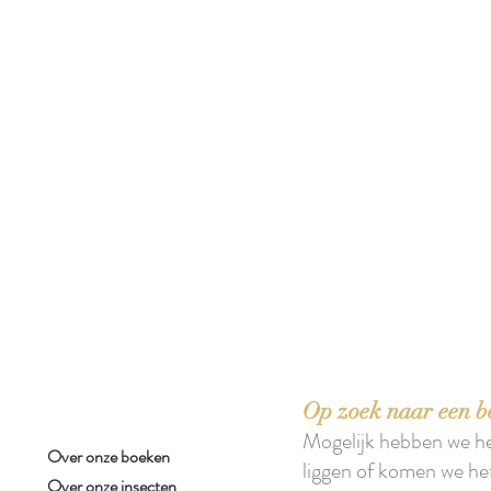
 boeken met het toe-eigenen van de inhoud ervan.'
Op zoek naar een b
Mogelijk hebben we h
Over onze boeken
liggen of komen we he
Over onze insecten