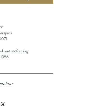
nn
erspers
0071
and met stofomslag
 1986
emplaar