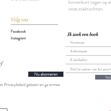
binnenkort tegen op e
onze zoektochten.
Volg ons
Facebook
Ik zoek een boek
Instagram
ef
Nu abonneren
Ver
t Privacybeleid gelezen en ga ermee