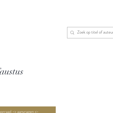
austus
Niet op voorraad -> aanvragen <-