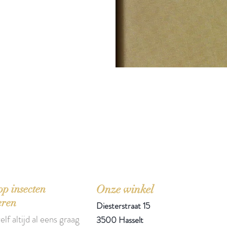
'Het zou mooi zijn boeken te kopen als we de ti
p insecten
Onze winkel
eren
Diesterstraat 15
elf altijd al eens graag
3500 Hasselt