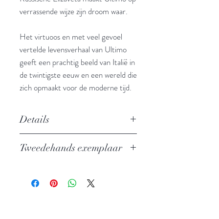
verrassende wijze zijn droom waar.
Het virtuoos en met veel gevoel
vertelde levensverhaal van Ultimo
geeft een prachtig beeld van Italië in
de twintigste eeuw en een wereld die
zich opmaakt voor de moderne tijd.
Details
Auteur: Alessandro Baricco
Tweedehands exemplaar
Uitgever: De Bezige Bij
ISBN: 9789023421917
In zeer goede staat
Taal: Nederlands
Vertaling: Manon Smits
Oorspronkelijke titel: Questa storia
(2005)