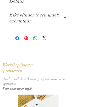
Details
Naam: Death's - Head Hawkmoth,
Elke vlinder is een uniek
Acherontia Atropos
exemplaar
Familie: Sphingidae
Herkomst: Europe
Grootte en kleur kunnen hierdoor
Afmetingen kader: 17 x 22 cm
wat afwijken van de voorbeeldfoto
Workshop insecten
prepareren
Heeft u zelf altijd al eens graag een kever willen
opzetten?
Klik voor meer info!