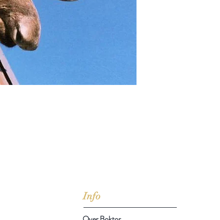
jd om ze te lezen erbij konden kopen, maar meestal verwar
t men het kopen
van
Arthur Schopenhauer
(1788-1860)
Info
Over Boktor