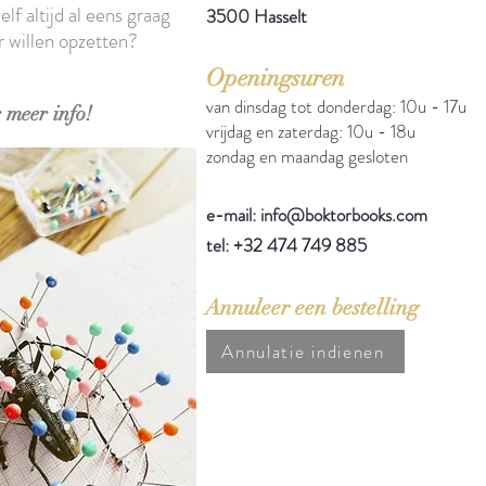
elf altijd al eens graag
3500 Hasselt
r willen opzetten?
Openingsuren
van dinsdag tot donderdag: 10u - 17u
 meer info!
vrijdag en zaterdag: 10u - 18u
zondag en maandag gesloten
e-mail: info@boktorbooks.com
tel: +32 474 749 885
Annuleer een bestelling
Annulatie indienen