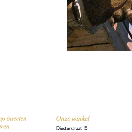
'Het zou mooi zijn boeken te kopen als we de ti
p insecten
Onze winkel
eren
Diesterstraat 15