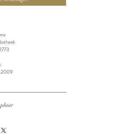
nna
liotheek
2773
k
: 2009
mplaar