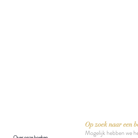
 boeken met het toe-eigenen van de inhoud ervan.'
Op zoek naar een b
Mogelijk hebben we h
Over onze boeken