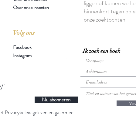
liggen of komen we he
Over onze insecten
binnenkort tegen op e
onze zoektochten.
Volg ons
Facebook
Ik zoek een boek
Instagram
ef
Nu abonneren
Ver
t Privacybeleid gelezen en ga ermee