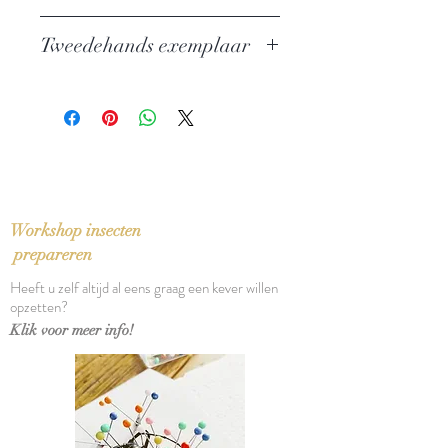
Auteur: Clem Schouwenaars
Tweedehands exemplaar
Uitgever: Hadewijch
ISBN: 9070876701
In zeer goede staat
Taal: Nederlands
Bindwijze: Paperback
Verschijningsdatum: 1988
Aantal pagina's: 110
Workshop insecten
prepareren
Heeft u zelf altijd al eens graag een kever willen
opzetten?
Klik voor meer info!