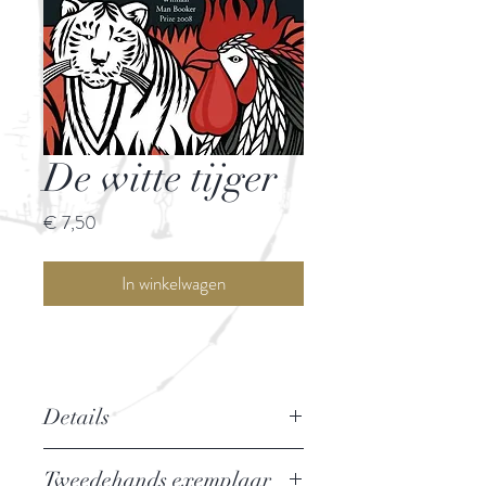
De witte tijger
Prijs
€ 7,50
In winkelwagen
Details
Auteur: Aravind Adiga
Tweedehands exemplaar