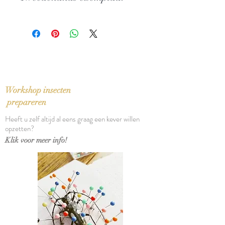
Uitgever: De Bezige Bij
ISBN: 9789023441670
In zeer goede staat, uiterst lichte
Taal: Nederlands
vouw in rug
Bindwijze: Paperback
Verschijningsdatum: 2009
Aantal pagina's: 278
Workshop insecten
prepareren
Heeft u zelf altijd al eens graag een kever willen
opzetten?
Klik voor meer info!