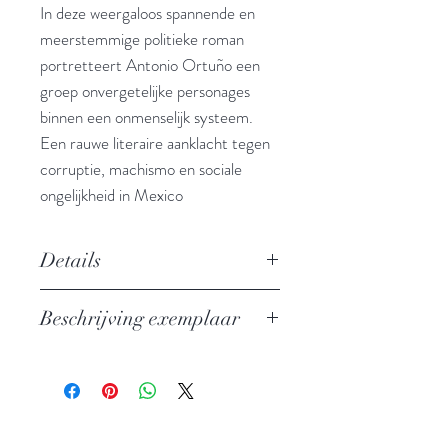
In deze weergaloos spannende en
meerstemmige politieke roman
portretteert Antonio Ortuño een
groep onvergetelijke personages
binnen een onmenselijk systeem.
Een rauwe literaire aanklacht tegen
corruptie, machismo en sociale
ongelijkheid in Mexico
Details
Auteur: Antonio Ortuño
Beschrijving exemplaar
Uitgever: Podium
ISBN: 9789463811019
In nieuwstaat
Taal: Nederlands
Bindwijze: Paperback
Verschijningsdatum: 2022