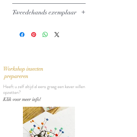
Auteur: Guillaume Apollinaire
Tweedehands exemplaar
Uitgever: Querido
ISBN: 902145100x
In perfecte staat
Taal: Nederlands
Bindwijze: Linnen band met
stofomslag
Verschijningsdatum: 1985
Aantal pagina's: 183
Workshop insecten
prepareren
Heeft u zelf altijd al eens graag een kever willen
opzetten?
Klik voor meer info!