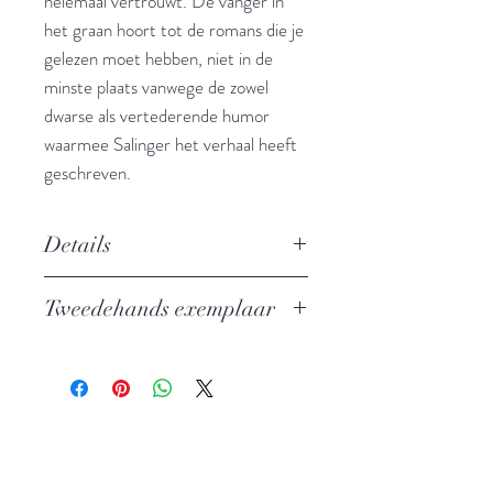
helemaal vertrouwt. De vanger in
het graan hoort tot de romans die je
gelezen moet hebben, niet in de
minste plaats vanwege de zowel
dwarse als vertederende humor
waarmee Salinger het verhaal heeft
geschreven.
Details
Auteur: J.D. Salinger
Tweedehands exemplaar
Uitgever: Meulenhoff
ISBN: 9789029039796
In zeer goede staat
Taal: Nederlands
Vertaling: Johan Hos
Oorspronkelijke titel: The Catcher in
the Rye (1951)
Bindwijze: Gebonden