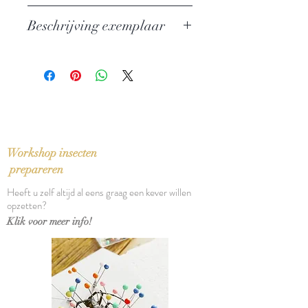
Auteur: Thomas Mann
Beschrijving exemplaar
Uitgever: De Arbeiderspers
ISBN: 9029530081
In zeer goede staat
Taal: Nederlands
Bindwijze: Paperback
Verschijningsdatum: 1985
Aantal pagina's: 972
Workshop insecten
prepareren
Heeft u zelf altijd al eens graag een kever willen
opzetten?
Klik voor meer info!