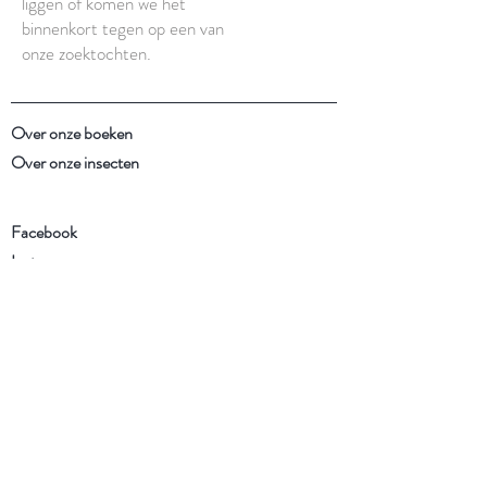
liggen of komen we het
binnenkort tegen op een van
onze zoektochten.
Over onze boeken
Over onze insecten
Facebook
Instagram
Schrijf je in voor onze
nieuwsbrief