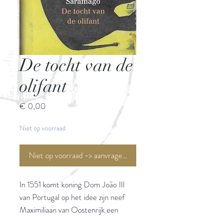
De tocht van de
olifant
Prijs
€ 0,00
Niet op voorraad
Niet op voorraad -> aanvragen <-
In 1551 komt koning Dom João III
van Portugal op het idee zijn neef
Maximiliaan van Oostenrijk een