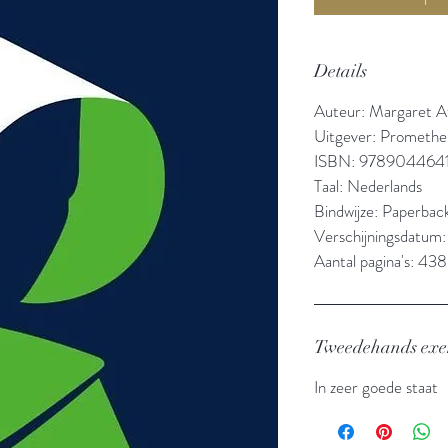
Details
Auteur: Margaret 
Uitgever: Promethe
ISBN: 978904464
Taal: Nederlands
Bindwijze: Paperbac
Verschijningsdatum
Aantal pagina's: 438
Tweedehands ex
In zeer goede staat