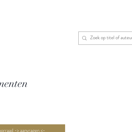
menten
Niet op voorraad -> aanvragen <-