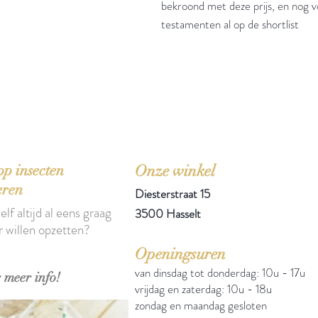
bekroond met deze prijs, en nog v
testamenten al op de shortlist
'Het zou mooi zijn boeken te kopen als we de ti
p insecten
Onze winkel
eren
Diesterstraat 15
elf altijd al eens graag
3500 Hasselt
r willen opzetten?
Openingsuren
van dinsdag tot donderdag: 10u - 17u
 meer info!
vrijdag en zaterdag: 10u - 18u
zondag en maandag gesloten