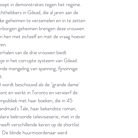
loopt in demonstraties tegen het regime.
thebbers in Gilead, die al jaren aan de
ijke geheimen te verzamelen en in te zetten
verborgen geheimen brengen deze vrouwen
en hen met zichzelf en met de vraag hoever
ven.
erhalen van de drie vrouwen biedt
je in het corrupte systeem van Gilead.
de mengeling van spanning, fijnzinnige
t.
 wordt beschouwd als de "grande dame'
ont en werkt in Toronto en verwierf de
enpubliek met haar boeken, die in 45
ndmaid's Tale, haar bekendste roman,
aire bekroonde televisieserie, met in de
eeft verschillende keren op de shortlist
. De blinde huurmoordenaar werd