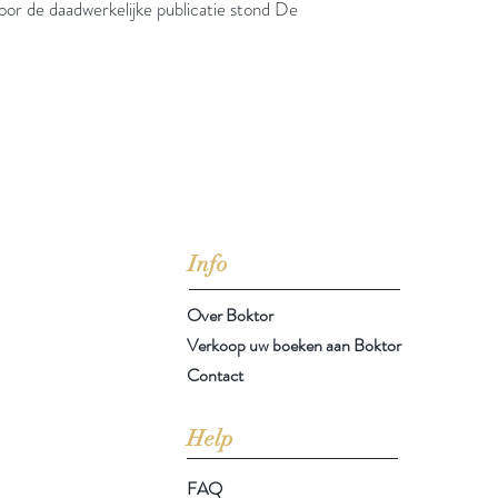
oor de daadwerkelijke publicatie stond De
jd om ze te lezen erbij konden kopen, maar meestal verwar
t men het kopen
van
Arthur Schopenhauer
(1788-1860)
Info
Over Boktor
Verkoop uw boeken aan Boktor
Contact
Help
FAQ