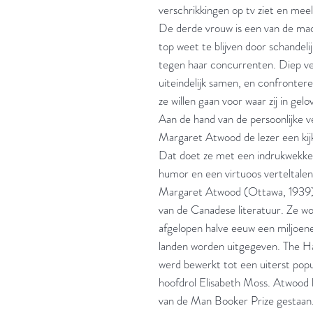
verschrikkingen op tv ziet en mee
De derde vrouw is een van de mach
top weet te blijven door schandel
tegen haar concurrenten. Diep 
uiteindelijk samen, en confronter
ze willen gaan voor waar zij in gelo
Aan de hand van de persoonlijke v
Margaret Atwood de lezer een kijk
Dat doet ze met een indrukwekken
humor en een virtuoos verteltalen
Margaret Atwood (Ottawa, 1939)
van de Canadese literatuur. Ze wo
afgelopen halve eeuw een miljoen
landen worden uitgegeven. The Ha
werd bewerkt tot een uiterst popul
hoofdrol Elisabeth Moss. Atwood h
van de Man Booker Prize gestaan