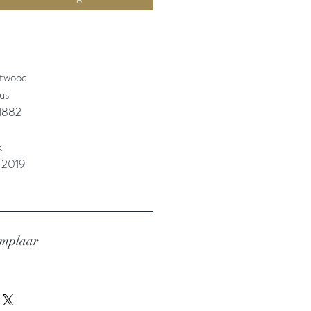
Atwood
us
1882
k
: 2019
emplaar