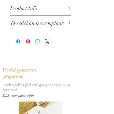
Product Info
Auteur: Kader Abdolah
Tweedehands exemplaar
Uitgever: De Geus
ISBN: 9789044515428
In zeer goede staat
Taal: Nederlands
Bindwijze: Gebonden
Verschijningsdatum: 2011
Aantal pagina's: 156
Workshop insecten
prepareren
Heeft u zelf altijd al eens graag een kever willen
opzetten?
Klik voor meer info!