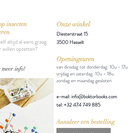
'Het zou mooi zijn boeken te kopen als we de ti
p insecten
Onze winkel
eren
Diesterstraat 15
elf altijd al eens graag
3500 Hasselt
r willen opzetten?
Openingsuren
van dinsdag tot donderdag: 10u - 17u
 meer info!
vrijdag en zaterdag: 10u - 18u
zondag en maandag gesloten
e-mail: info@boktorbooks.com
tel: +32 474 749 885
Annuleer een bestelling