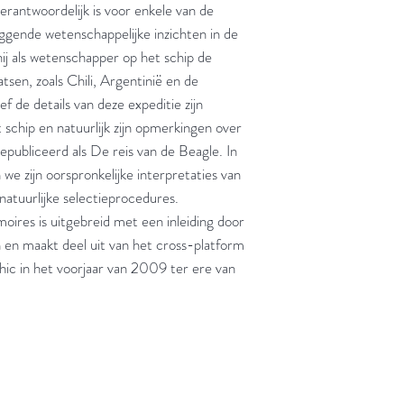
 verantwoordelijk is voor enkele van de
ggende wetenschappelijke inzichten in de
 hij als wetenschapper op het schip de
sen, zoals Chili, Argentinië en de
 de details van deze expeditie zijn
schip en natuurlijk zijn opmerkingen over
gepubliceerd als De reis van de Beagle. In
 we zijn oorspronkelijke interpretaties van
atuurlijke selectieprocedures.
oires is uitgebreid met een inleiding door
en maakt deel uit van het cross-platform
c in het voorjaar van 2009 ter ere van