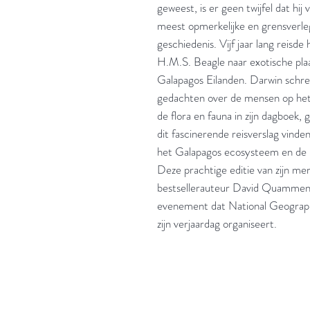
geweest, is er geen twijfel dat hij
meest opmerkelijke en grensverle
geschiedenis. Vijf jaar lang reisde
H.M.S. Beagle naar exotische plaat
Galapagos Eilanden. Darwin schreef
gedachten over de mensen op het 
de flora en fauna in zijn dagboek, 
dit fascinerende reisverslag vinden
het Galapagos ecosysteem en de n
Deze prachtige editie van zijn mem
bestsellerauteur David Quammen 
evenement dat National Geographi
zijn verjaardag organiseert.