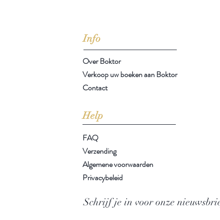
jd om ze te lezen erbij konden kopen, maar meestal verwar
t men het kopen
van
Arthur Schopenhauer
(1788-1860)
Info
Over Boktor
Verkoop uw boeken aan Boktor
Contact
Help
FAQ
Verzending
Algemene voorwaarden
Privacybeleid
Schrijf je in voor onze nieuwsbri