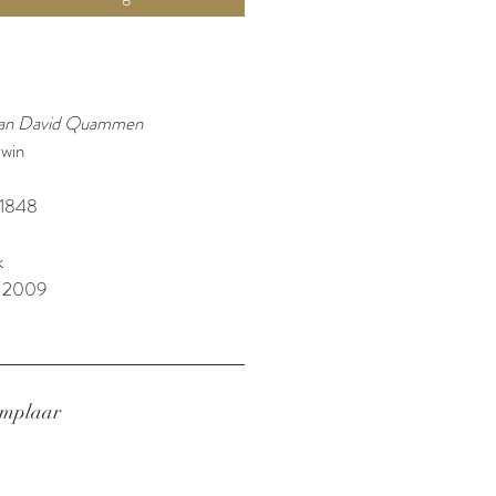
 Van David Quammen
rwin
1848
k
: 2009
emplaar