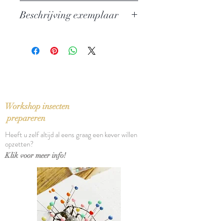
Een reis door equatoriaal Afrika
Beschrijving exemplaar
Auteur: Jan Brokken
Uitgever: Atlas
In perfecte staat
Klassieke reizen nr. 16
ISBN: 9789045019192
Taal: Nederlands
Bindwijze: Paperback
Verschijningsdatum: 2011
Aantal pagina's: 239
Workshop insecten
prepareren
Heeft u zelf altijd al eens graag een kever willen
opzetten?
Klik voor meer info!