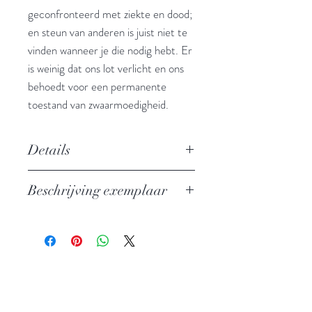
geconfronteerd met ziekte en dood;
en steun van anderen is juist niet te
vinden wanneer je die nodig hebt. Er
is weinig dat ons lot verlicht en ons
behoedt voor een permanente
toestand van zwaarmoedigheid.
Details
Denkers en schrijvers over moderne
Beschrijving exemplaar
levenskunst
Auteur: Joep Dohmen, Maarten van
In perfecte staat
Buuren
Uitgever: Ambo
ISBN: 9789026323362
Taal: Nederlands
Bindwijze: Linnen band met