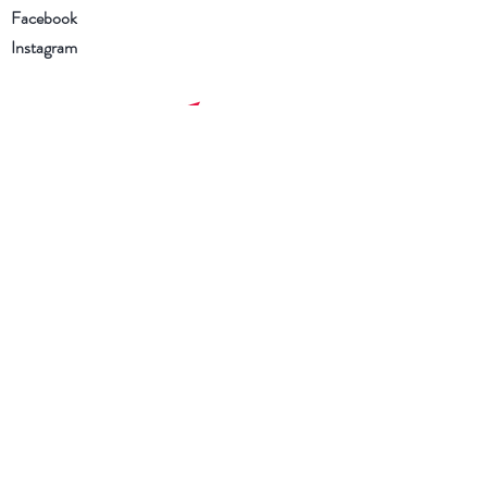
Facebook
Instagram
Schrijf je in voor onze
nieuwsbrief
Ik heb de Algemene voorwaarden
en het Privacybeleid gelezen en ga
ermee akkoord
Nu abonneren