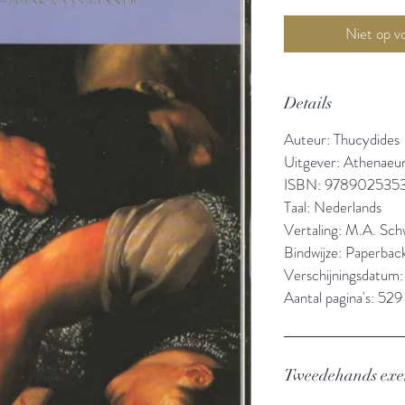
Details
Auteur: Thucydides
Uitgever: Athenaeu
ISBN: 978902535
Taal: Nederlands
Vertaling: M.A. Sch
Bindwijze: Paperbac
Verschijningsdatum
Aantal pagina's: 529
Tweedehands ex