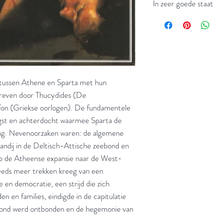
In zeer goede staat
 tussen Athene en Sparta met hun
hreven door Thucydides (De
fon (Griekse oorlogen). De fundamentele
angst en achterdocht waarmee Sparta de
ag. Nevenoorzaken waren: de algemene
andij in de Deltisch-Attische zeebond en
 op de Atheense expansie naar de West-
teeds meer trekken kreeg van een
ie en democratie, een strijd die zich
den en families, eindigde in de capitulatie
bond werd ontbonden en de hegemonie van