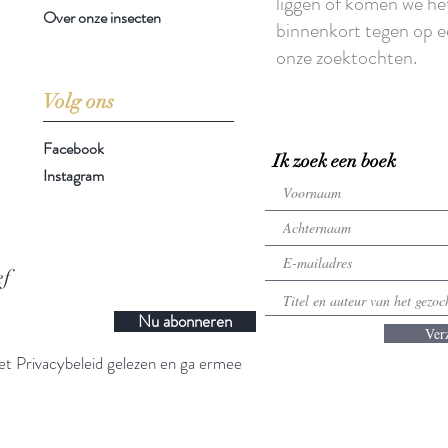
liggen of komen we he
Over onze insecten
binnenkort tegen op e
onze zoektochten.
Volg ons
Facebook
Ik zoek een boek
Instagram
ef
Nu abonneren
Ver
t Privacybeleid gelezen en ga ermee