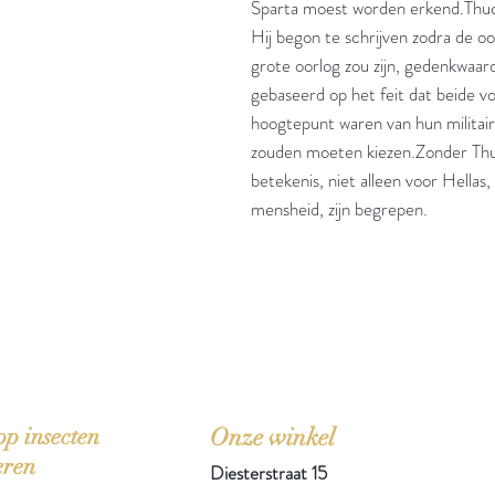
Sparta moest worden erkend.Thucy
Hij begon te schrijven zodra de oo
grote oorlog zou zijn, gedenkwaard
gebaseerd op het feit dat beide vo
hoogtepunt waren van hun militair
zouden moeten kiezen.Zonder Thucy
betekenis, niet alleen voor Hellas
mensheid, zijn begrepen.
'Het zou mooi zijn boeken te kopen als we de ti
p insecten
Onze winkel
eren
Diesterstraat 15