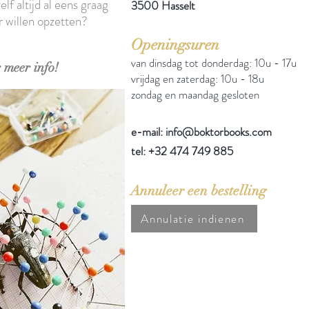
elf altijd al eens graag
3500 Hasselt
r willen opzetten?
Openingsuren
van dinsdag tot donderdag: 10u - 17u
 meer info!
vrijdag en zaterdag: 10u - 18u
zondag en maandag gesloten
e-mail: info@boktorbooks.com
tel: +32 474 749 885
Annuleer een bestelling
Annulatie indienen