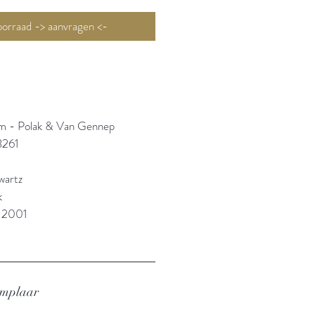
Niet op voorraad -> aanvragen <-
m - Polak & Van Gennep
3261
wartz
k
: 2001
emplaar