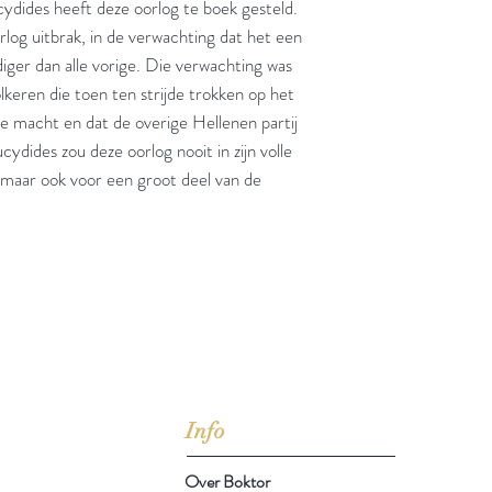
dides heeft deze oorlog te boek gesteld.
rlog uitbrak, in de verwachting dat het een
iger dan alle vorige. Die verwachting was
lkeren die toen ten strijde trokken op het
e macht en dat de overige Hellenen partij
dides zou deze oorlog nooit in zijn volle
, maar ook voor een groot deel van de
jd om ze te lezen erbij konden kopen, maar meestal verwar
t men het kopen
van
Arthur Schopenhauer
(1788-1860)
Info
Over Boktor