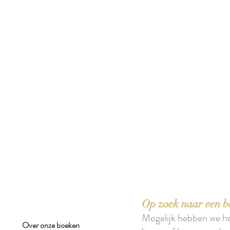
 boeken met het toe-eigenen van de inhoud ervan.'
Op zoek naar een b
Mogelijk hebben we h
Over onze boeken