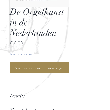
De Orgelkunst
in de
Nederlanden
Prijs
€ 0,00
Niet op voorraad
Niet op voorraad -> aanvragen <-
Details
Van de 16de tot de 18de eeuw