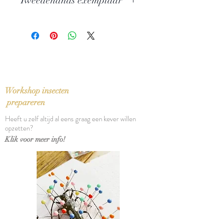
Tweedehands exemplaar
Auteur: Flor Peeters & Maarten
Albert Vente
In zeer goede staat
Uitgever: Gaade
ISBN: 9789060172605
Taal: Nederlands
Bindwijze: Linnen band met
stofomslag
Verschijningsdatum: 1984
Workshop insecten
Aantal pagina's: 364
prepareren
Heeft u zelf altijd al eens graag een kever willen
opzetten?
Klik voor meer info!