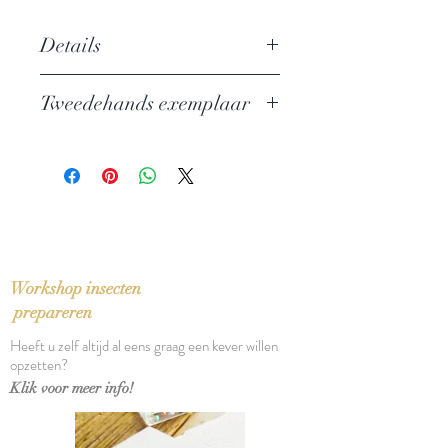
Details
Auteur: Umberto Eco
Tweedehands exemplaar
Uitgever: Pockethuis
ISBN: 9789046140307
In zeer goede staat
Taal: Nederlands
Vertaling: Jenny Tuin, Pietha de
Voogd en Henry Vlot
Oorspronkelijke titel: Il nome della
rosa, Postille a 'Il nome della rosa
(1980, 1983)
Workshop insecten
Bindwijze: Pocket
prepareren
Verschijningsdatum: 2003
Heeft u zelf altijd al eens graag een kever willen
Aantal pagina's: 578
opzetten?
Klik voor meer info!