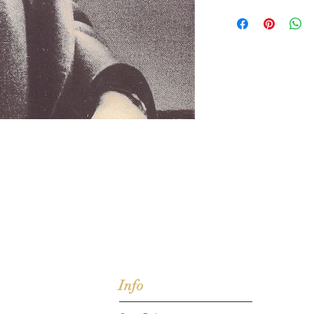
jd om ze te lezen erbij konden kopen, maar meestal verwar
t men het kopen
van
Arthur Schopenhauer
(1788-1860)
Info