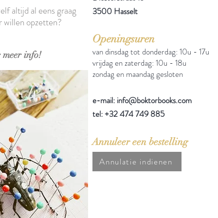
elf altijd al eens graag
3500 Hasselt
r willen opzetten?
Openingsuren
van dinsdag tot donderdag: 10u - 17u
 meer info!
vrijdag en zaterdag: 10u - 18u
zondag en maandag gesloten
e-mail: info@boktorbooks.com
tel: +32 474 749 885
Annuleer een bestelling
Annulatie indienen