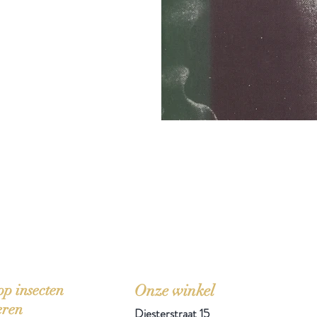
'Het zou mooi zijn boeken te kopen als we de ti
p insecten
Onze winkel
eren
Diesterstraat 15