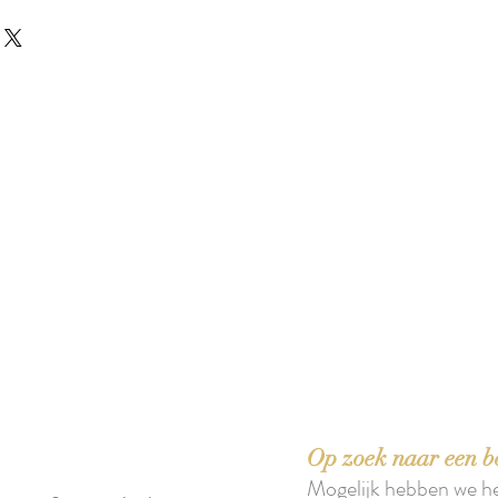
 boeken met het toe-eigenen van de inhoud ervan.'
Op zoek naar een b
Mogelijk hebben we h