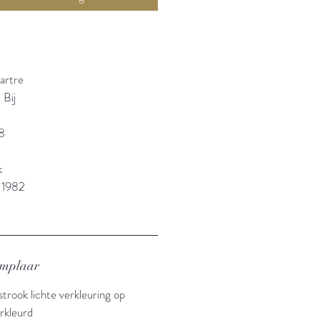
artre
 Bij
8
k
 1982
emplaar
strook lichte verkleuring op
erkleurd