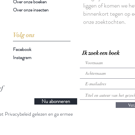
Over onze boeken
liggen of komen we he
Over onze insecten
binnenkort tegen op e
onze zoektochten.
Volg ons
Facebook
Ik zoek een boek
Instagram
ef
Nu abonneren
Ver
t Privacybeleid gelezen en ga ermee