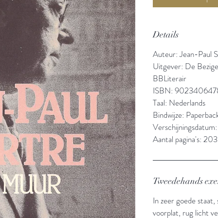
Details
Auteur: Jean-Paul S
Uitgever: De Bezige
BBLiterair
ISBN: 902340647
Taal: Nederlands
Bindwijze: Paperbac
Verschijningsdatum:
Aantal pagina's: 203
Tweedehands ex
In zeer goede staat, 
voorplat, rug licht v