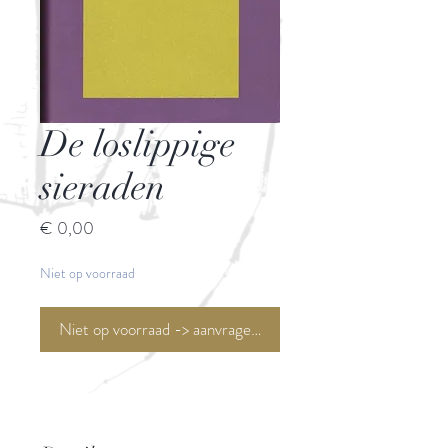
De loslippige
sieraden
Prijs
€ 0,00
Niet op voorraad
Niet op voorraad -> aanvragen <-