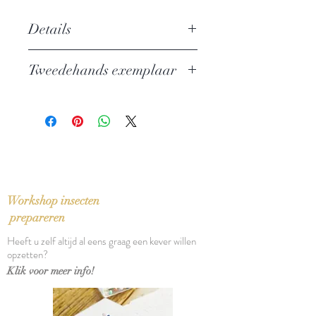
Details
Auteur:
Hermann Hesse
Tweedehands exemplaar
Uitgever: Singel Pockets
ISBN: 9789041330567
In zeer goede staat
Taal: Nederlands
Bindwijze: Pocket
Verschijningsdatum: 1999
Aantal pagina's: 433
Workshop insecten
prepareren
Heeft u zelf altijd al eens graag een kever willen
opzetten?
Klik voor meer info!