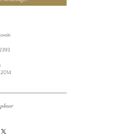
owski
2393
k
: 2014
mplaar