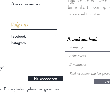
liggen of komen we he
Over onze insecten
binnenkort tegen op e
onze zoektochten.
Volg ons
Facebook
Ik zoek een boek
Instagram
ef
Nu abonneren
Ver
t Privacybeleid gelezen en ga ermee