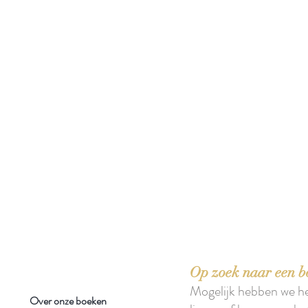
 boeken met het toe-eigenen van de inhoud ervan.'
Op zoek naar een b
Mogelijk hebben we h
Over onze boeken