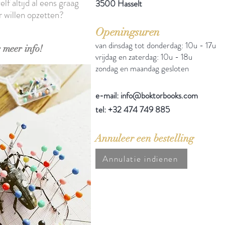
elf altijd al eens graag
3500 Hasselt
r willen opzetten?
Openingsuren
van dinsdag tot donderdag: 10u - 17u
 meer info!
vrijdag en zaterdag: 10u - 18u
zondag en maandag gesloten
e-mail: info@boktorbooks.com
tel: +32 474 749 885
Annuleer een bestelling
Annulatie indienen