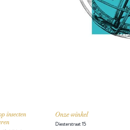
'Het zou mooi zijn boeken te kopen als we de ti
p insecten
Onze winkel
eren
Diesterstraat 15