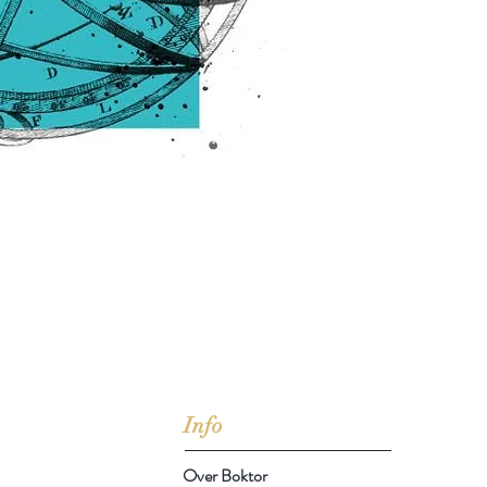
jd om ze te lezen erbij konden kopen, maar meestal verwar
t men het kopen
van
Arthur Schopenhauer
(1788-1860)
Info
Over Boktor