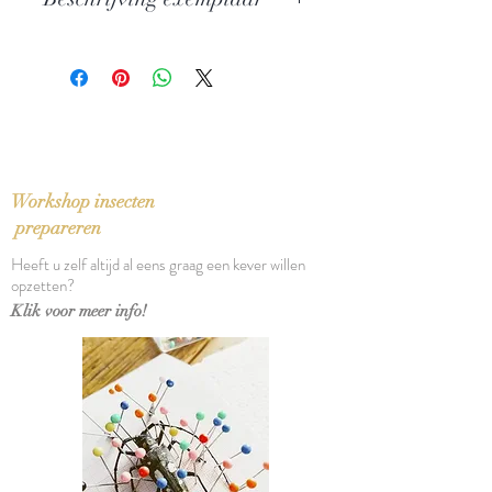
Nederlandstalige letteren
Auteur: Jeroen Brouwers
In zeer goede staat
Uitgever: De Arbeiderspers
Synopsis
ISBN: 9789029508049
Taal: Nederlands
Bindwijze: Linnen band met
stofomslag
Workshop insecten
Verschijningsdatum: 1984
prepareren
Aantal pagina's: 533
Heeft u zelf altijd al eens graag een kever willen
opzetten?
Klik voor meer info!