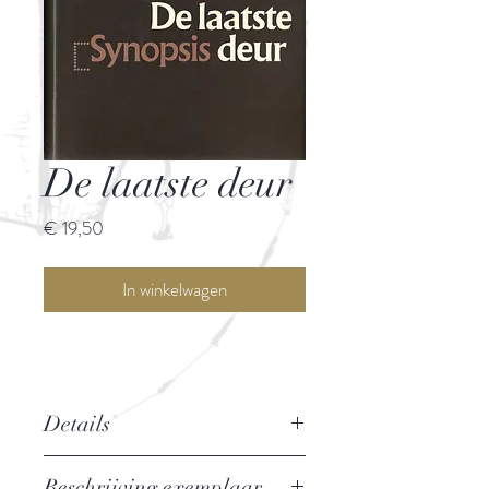
De laatste deur
Prijs
€ 19,50
In winkelwagen
Details
Essays over zelfmoord in de
Beschrijving exemplaar