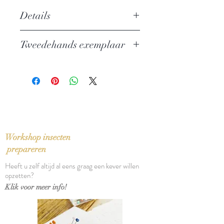
Details
Auteur:
Lev Tolstoj
Tweedehands exemplaar
Uitgever: Company of Books
Taal: Nederlands
In zeer goede staat
Bindwijze: Paperback
Verschijningsdatum: 2006
Aantal pagina's: 416
Workshop insecten
prepareren
Heeft u zelf altijd al eens graag een kever willen
opzetten?
Klik voor meer info!