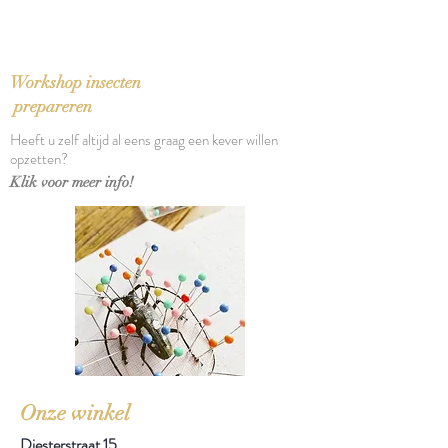
Taal: Nederlands
Bindwijze: Paperback
Verschijningsdatum: 2008
Aantal pagina's: 298
Workshop insecten
prepareren
Heeft u zelf altijd al eens graag een kever willen
opzetten?
Klik voor meer info!
Onze winkel
Diesterstraat 15