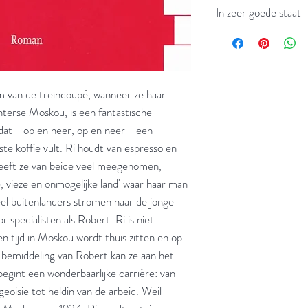
In zeer goede staat
aam van de treincoupé, wanneer ze haar
nterse Moskou, is een fantastische
dat - op en neer, op en neer - een
te koffie vult. Ri houdt van espresso en
 heeft ze van beide veel meegenomen,
, vieze en onmogelijke land' waar haar man
eel buitenlanders stromen naar de jonge
 specialisten als Robert. Ri is niet
en tijd in Moskou wordt thuis zitten en op
 bemiddeling van Robert kan ze aan het
begint een wonderbaarlijke carrière: van
eoisie tot heldin van de arbeid. Weil