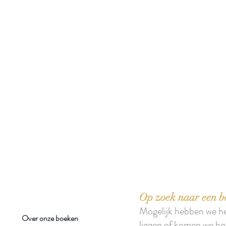
 boeken met het toe-eigenen van de inhoud ervan.'
Op zoek naar een b
Mogelijk hebben we h
Over onze boeken
liggen of komen we he