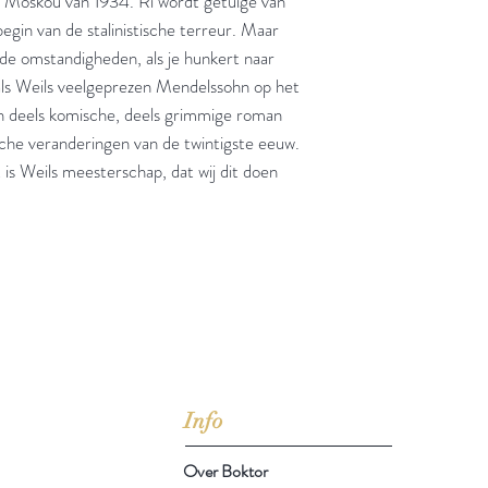
et Moskou van 1934. Ri wordt getuige van
gin van de stalinistische terreur. Maar
 de omstandigheden, als je hunkert naar
als Weils veelgeprezen Mendelssohn op het
n deels komische, deels grimmige roman
sche veranderingen van de twintigste eeuw.
 is Weils meesterschap, dat wij dit doen
jd om ze te lezen erbij konden kopen, maar meestal verwar
t men het kopen
van
Arthur Schopenhauer
(1788-1860)
Info
Over Boktor