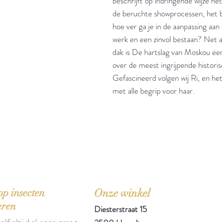
beschrijft op indringende wijze h
de beruchte showprocessen, het be
hoe ver ga je in de aanpassing aan
werk en een zinvol bestaan? Net 
dak is De hartslag van Moskou ee
over de meest ingrijpende histori
Gefascineerd volgen wij Ri, en het
met alle begrip voor haar.
'Het zou mooi zijn boeken te kopen als we de ti
p insecten
Onze winkel
eren
Diesterstraat 15