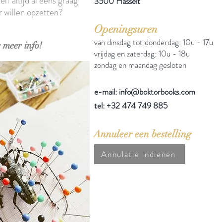
elf altijd al eens graag
3500 Hasselt
r willen opzetten?
Openingsuren
van dinsdag tot donderdag: 10u - 17u
 meer info!
vrijdag en zaterdag: 10u - 18u
zondag en maandag gesloten
e-mail: info@boktorbooks.com
tel: +32 474 749 885
Annuleer een bestelling
Annulatie indienen