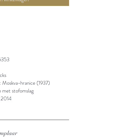
5353
cks
l: Moskva-hranice (1937)
n met stofomslag
: 2014
emplaar