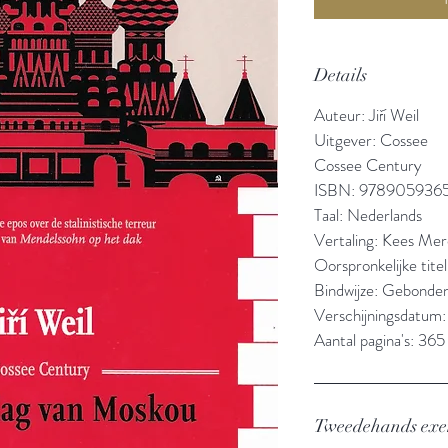
Details
Auteur: Jiří Weil
Uitgever: Cossee
Cossee Century
ISBN: 978905936
Taal: Nederlands
Vertaling: Kees Mer
Oorspronkelijke tite
Bindwijze: Gebonde
Verschijningsdatum
Aantal pagina's: 365
Tweedehands ex