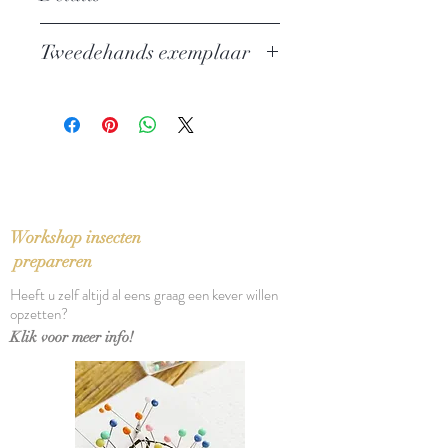
Auteur: Arto Paasilinna
Tweedehands exemplaar
Uitgever: Wereldbibliotheek
ISBN: 9789028421912
In goede staat
Taal: Nederlands
Bindwijze: Paperback
Verschijningsdatum: 2007
Aantal pagina's: 191
Workshop insecten
prepareren
Heeft u zelf altijd al eens graag een kever willen
opzetten?
Klik voor meer info!