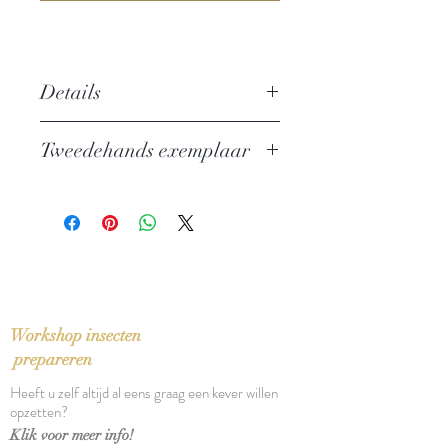
Details
Auteur: Karsten Alnæs
Tweedehands exemplaar
Uitgever: Anthos - Standaard
Uitgeverij
In perfecte staat
ISBN: 9789085490043
Taal: Nederlands
Bindwijze: Gebonden met
stofomslag
Verschijningsdatum: 2004
Aantal pagina's: 725
Workshop insecten
prepareren
Heeft u zelf altijd al eens graag een kever willen
opzetten?
Klik voor meer info!