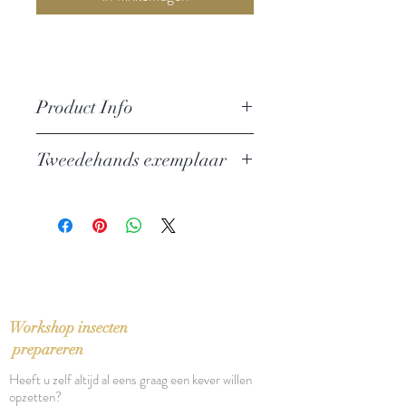
Product Info
Auteur: Herman Brusselmans
Tweedehands exemplaar
Uitgever: Bert Bakker
ISBN: 9789035108202
In zeer goede staat, eerste druk
Taal: Nederlands
Bindwijze: Paperback
Verschijningsdatum: 1989
Aantal pagina's: 161
Eerste druk
Workshop insecten
prepareren
Heeft u zelf altijd al eens graag een kever willen
opzetten?