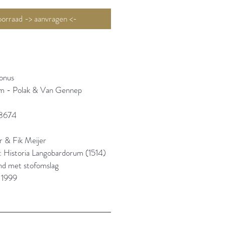
Niet op voorraad -> aanvragen <-
onus
m - Polak & Van Gennep
8674
r & Fik Meijer
l: Historia Langobardorum (1514)
and met stofomslag
 1999