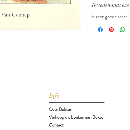
Tweedehands ex
In zeer goede staat
jd om ze te lezen erbij konden kopen, maar meestal verwar
t men het kopen
van
Arthur Schopenhauer
(1788-1860)
Info
Over Boktor
Verkoop uw boeken aan Boktor
Contact