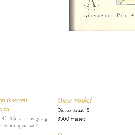
'Het zou mooi zijn boeken te kopen als we de ti
p insecten
Onze winkel
eren
Diesterstraat 15
elf altijd al eens graag
3500 Hasselt
r willen opzetten?