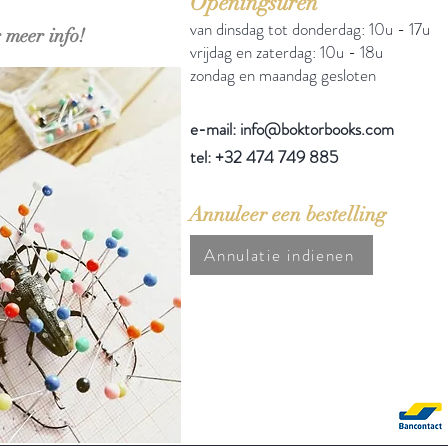
Openingsuren
van dinsdag tot donderdag: 10u - 17u
 meer info!
vrijdag en zaterdag: 10u - 18u
zondag en maandag gesloten
e-mail: info@boktorbooks.com
tel: +32 474 749 885
Annuleer een bestelling
Annulatie indienen