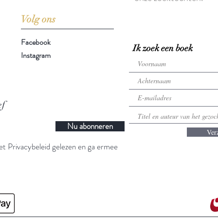
Volg ons
Facebook
Ik zoek een boek
Instagram
ef
Nu abonneren
Ver
t Privacybeleid gelezen en ga ermee