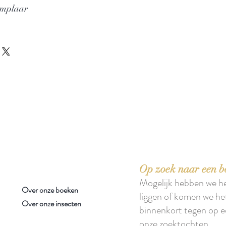
emplaar
 boeken met het toe-eigenen van de inhoud ervan.'
Op zoek naar een b
Mogelijk hebben we h
Over onze boeken
liggen of komen we he
Over onze insecten
binnenkort tegen op e
onze zoektochten.