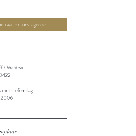
Niet op voorraad -> aanvragen <-
t
ff / Manteau
0422
k met stofomslag
: 2006
emplaar