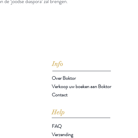
 de ‘joodse diaspora’ zal brengen.
jd om ze te lezen erbij konden kopen, maar meestal verwar
t men het kopen
van
Arthur Schopenhauer
(1788-1860)
Info
Over Boktor
Verkoop uw boeken aan Boktor
Contact
Help
FAQ
Verzending