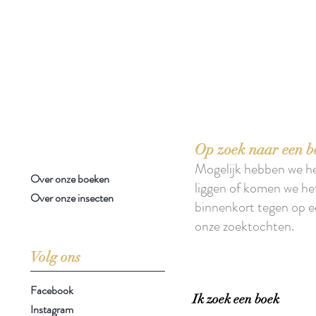
 boeken met het toe-eigenen van de inhoud ervan.'
Op zoek naar een b
Mogelijk hebben we h
Over onze boeken
liggen of komen we he
Over onze insecten
binnenkort tegen op e
onze zoektochten.
Volg ons
Facebook
Ik zoek een boek
Instagram