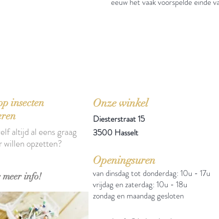
eeuw het vaak voorspelde einde van
'Het zou mooi zijn boeken te kopen als we de ti
p insecten
Onze winkel
eren
Diesterstraat 15
elf altijd al eens graag
3500 Hasselt
r willen opzetten?
Openingsuren
van dinsdag tot donderdag: 10u - 17u
 meer info!
vrijdag en zaterdag: 10u - 18u
zondag en maandag gesloten