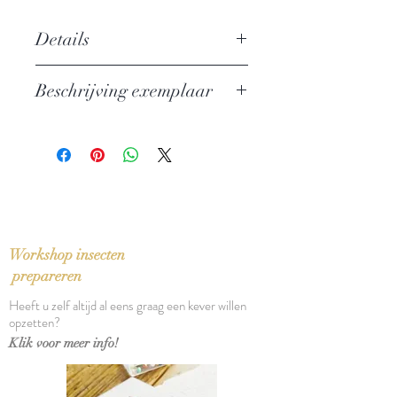
Details
Auteur: Aurelius Augustinus
Beschrijving exemplaar
(Augustinus van Hippo)
Uitgever: Agora / Pelckmans
In perfecte staat
ISBN: 9789039108437
Taal: Nederlands / Latijn
Bindwijze: Linnen band met
stofomslag
Verschijningsdatum: 2002
Aantal pagina's: 206
Workshop insecten
prepareren
Heeft u zelf altijd al eens graag een kever willen
opzetten?
Klik voor meer info!