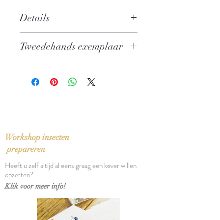
Details
Auteur:
F. M. Dostojewski
Tweedehands exemplaar
Uitgever: L. J. Veen
ISBN: 9020440098
In zeer goede staat
Taal: Nederlands
Bindwijze: Gebonden
Verschijningsdatum: 1981
Aantal pagina's: 784
Workshop insecten
prepareren
Heeft u zelf altijd al eens graag een kever willen
opzetten?
Klik voor meer info!