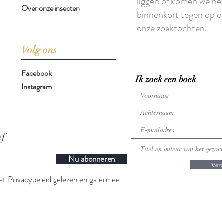
liggen of komen we he
Over onze insecten
binnenkort tegen op e
onze zoektochten.
Volg ons
Facebook
Ik zoek een boek
Instagram
ef
Nu abonneren
Ver
t Privacybeleid gelezen en ga ermee