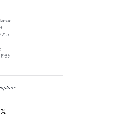
alamud
ff
2255
k
 1986
emplaar