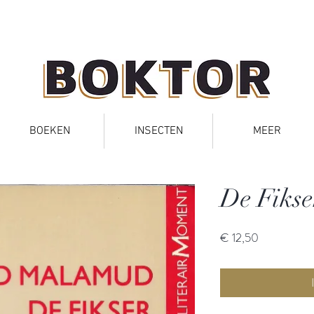
BOEKEN
INSECTEN
MEER
De Fikse
Prijs
€ 12,50