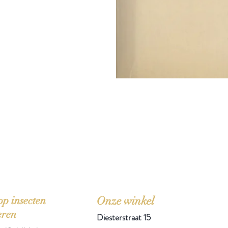
'Het zou mooi zijn boeken te kopen als we de ti
p insecten
Onze winkel
eren
Diesterstraat 15