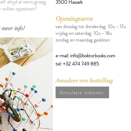
elf altijd al eens graag
3500 Hasselt
r willen opzetten?
Openingsuren
van dinsdag tot donderdag: 10u - 17u
 meer info!
vrijdag en zaterdag: 10u - 18u
zondag en maandag gesloten
e-mail: info@boktorbooks.com
tel: +32 474 749 885
Annuleer een bestelling
Annulatie indienen