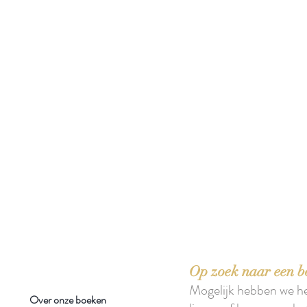
 boeken met het toe-eigenen van de inhoud ervan.'
Op zoek naar een b
Mogelijk hebben we h
Over onze boeken