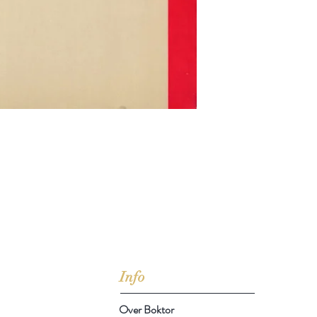
jd om ze te lezen erbij konden kopen, maar meestal verwar
t men het kopen
van
Arthur Schopenhauer
(1788-1860)
Info
Over Boktor