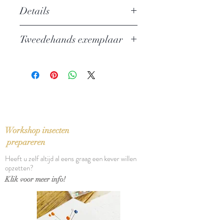
Details
Auteur: Stefan Brijs
Tweedehands exemplaar
Uitgever: Atlas
ISBN: 9789045013848
In zeer goede staat
Taal: Nederlands
Bindwijze: Paperback
Verschijningsdatum: 2006
Aantal pagina's: 428
Workshop insecten
prepareren
Heeft u zelf altijd al eens graag een kever willen
opzetten?
Klik voor meer info!