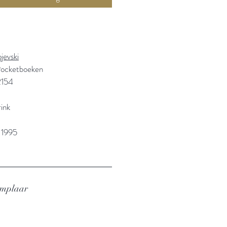
jevski
Pocketboeken
2154
ink
 1995
emplaar