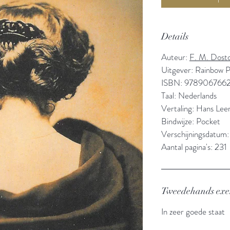
Details
Auteur:
F. M. Dosto
Uitgever: Rainbow 
ISBN: 978906766
Taal: Nederlands
Vertaling: Hans Leer
Bindwijze: Pocket
Verschijningsdatum:
Aantal pagina's: 231
Tweedehands ex
In zeer goede staat