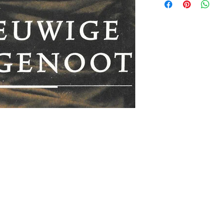
jd om ze te lezen erbij konden kopen, maar meestal verwar
t men het kopen
van
Arthur Schopenhauer
(1788-1860)