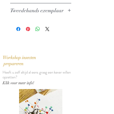
Auteur: E.M. Forster
Tweedehands exemplaar
Uitgever: ECI
ISBN: 9789070038786
In perfecte staat
Taal: Nederlands
Vertaling: Jeroen Franke
Oorspronkelijke titel: A Passage to
India (1924)
Bindwijze: Paperback
Verschijningsdatum: 1985
Workshop insecten
Aantal pagina's: 303
prepareren
Heeft u zelf altijd al eens graag een kever willen
opzetten?
Klik voor meer info!