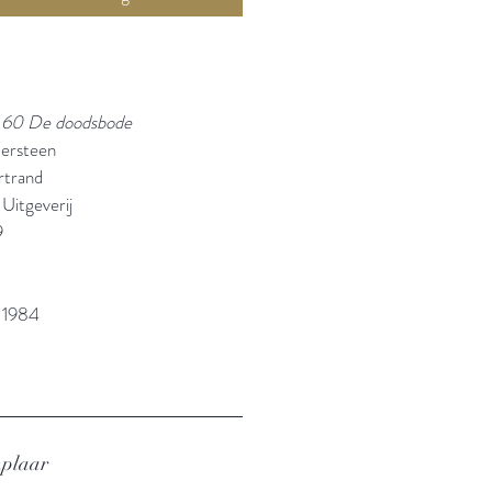
d 60 De doodsbode
dersteen
rtrand
Uitgeverij
9
: 1984
mplaar