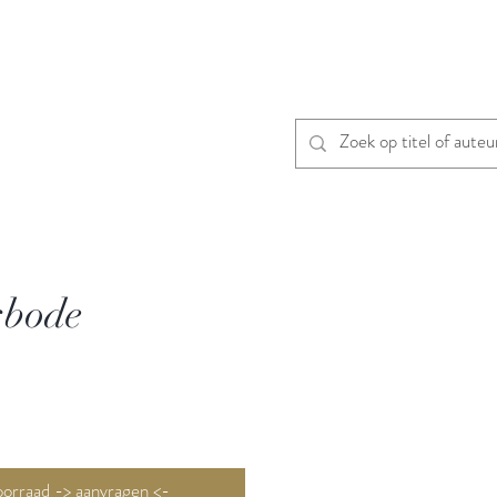
sbode
Niet op voorraad -> aanvragen <-