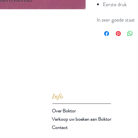
Eerste druk
In zeer goede staat
jd om ze te lezen erbij konden kopen, maar meestal verwar
t men het kopen
van
Arthur Schopenhauer
(1788-1860)
Info
Over Boktor
Verkoop uw boeken aan Boktor
Contact