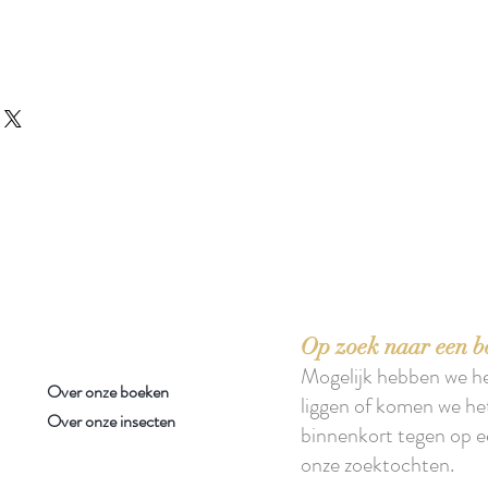
 boeken met het toe-eigenen van de inhoud ervan.'
Op zoek naar een b
Mogelijk hebben we h
Over onze boeken
liggen of komen we he
Over onze insecten
binnenkort tegen op e
onze zoektochten.