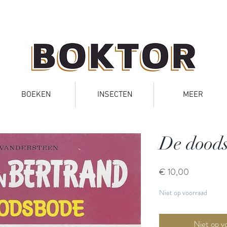
BOEKEN
INSECTEN
MEER
De dood
Prijs
€ 10,00
Niet op voorraad