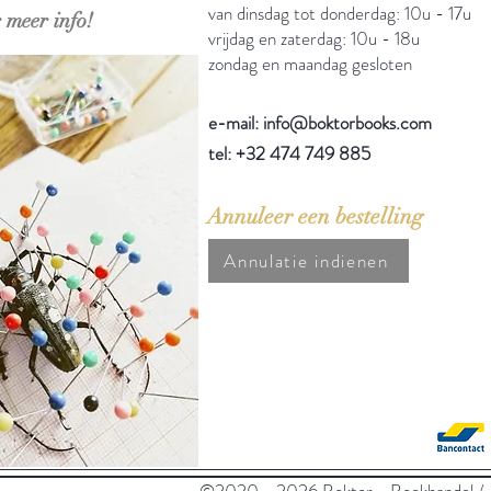
van dinsdag tot donderdag: 10u - 17u
 meer info!
vrijdag en zaterdag: 10u - 18u
zondag en maandag gesloten
e-mail: info@boktorbooks.com
tel: +32 474 749 885
Annuleer een bestelling
Annulatie indienen
©2020 - 2026 Boktor - Boekhandel / An