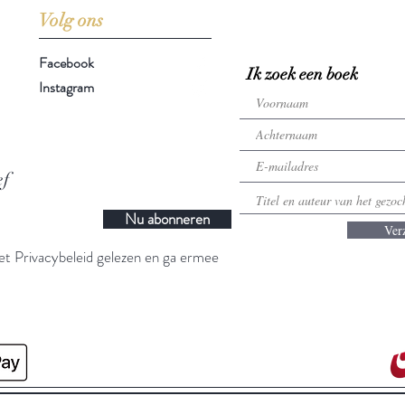
Volg ons
Facebook
Ik zoek een boek
Instagram
ef
Nu abonneren
Ver
t Privacybeleid gelezen en ga ermee