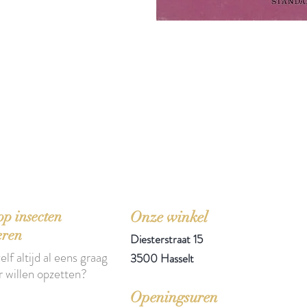
'Het zou mooi zijn boeken te kopen als we de ti
p insecten
Onze winkel
eren
Diesterstraat 15
elf altijd al eens graag
3500 Hasselt
r willen opzetten?
Openingsuren