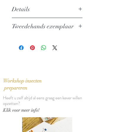
Details
Auteur:
F. M. Dostojevski
Tweedehands exemplaar
Uitgever: G. A. van Oorschot
ISBN: 9789028240759
In perfecte staat
Taal: Nederlands
Vertaling: Arthur Langeveld
Bindwijze: Paperback
Verschijningsdatum: 2007
Aantal pagina's: 966
Workshop insecten
prepareren
Heeft u zelf altijd al eens graag een kever willen
opzetten?
Klik voor meer info!