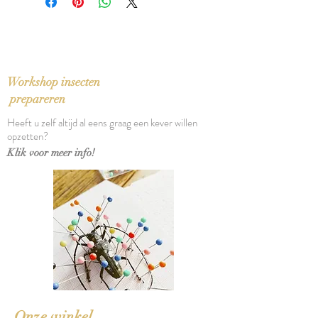
Vertaling: Jan Hardenberg
Oorspronkelijke titel: La force de
l'âge (1960)
Bindwijze: Paperback
Verschijningsdatum: 1986
Workshop insecten
Aantal pagina's: 603
prepareren
Heeft u zelf altijd al eens graag een kever willen
opzetten?
Klik voor meer info!
Onze winkel