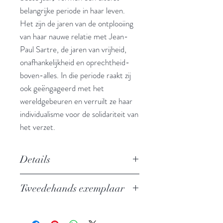
belangrijke periode in haar leven.
Het zijn de jaren van de ontplooiing
van haar nauwe relatie met Jean-
Paul Sartre, de jaren van vrijheid,
onafhankelijkheid en oprechtheid-
boven-alles. In die periode raakt zij
ook geëngageerd met het
wereldgebeuren en verruilt ze haar
individualisme voor de solidariteit van
het verzet.
Details
Auteur: Simone de Beauvoir
Tweedehands exemplaar
Uitgever: Aghaton
ISBN: 9789026957024
In zeer goede staat
Taal: Nederlands