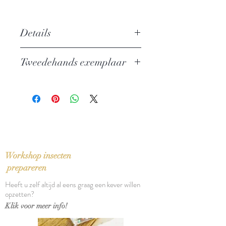
Details
Auteur: Heinrich Mann
Tweedehands exemplaar
Uitgever: Rainbow
ISBN: 9789041740267
In zeer goede staat
Taal: Nederlands
Bindwijze: Gebonden met
stofomslag
Verschijningsdatum: 2002
Aantal pagina's: 253
Workshop insecten
prepareren
Heeft u zelf altijd al eens graag een kever willen
opzetten?
Klik voor meer info!