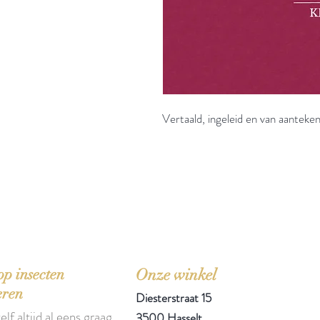
Vertaald, ingeleid en van aantek
'Het zou mooi zijn boeken te kopen als we de ti
p insecten
Onze winkel
eren
Diesterstraat 15
elf altijd al eens graag
3500 Hasselt