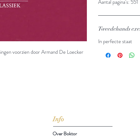
Aantal pagina's: 551
Tweedehands ex
In perfecte staat
eningen voorzien door Armand De Loecker
jd om ze te lezen erbij konden kopen, maar meestal verwar
t men het kopen
van
Arthur Schopenhauer
(1788-1860)
Info
Over Boktor