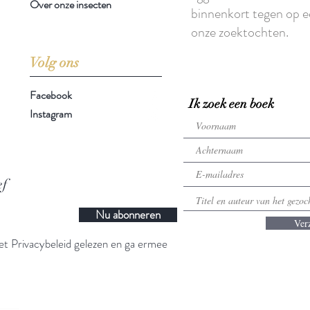
Over onze insecten
binnenkort tegen op e
onze zoektochten.
Volg ons
Facebook
Ik zoek een boek
Instagram
ef
Nu abonneren
Ver
t Privacybeleid gelezen en ga ermee