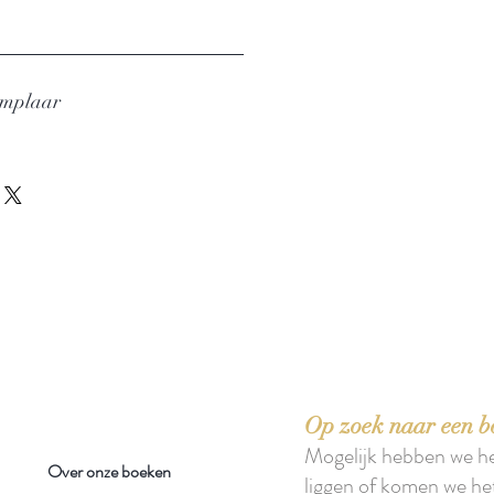
emplaar
 boeken met het toe-eigenen van de inhoud ervan.'
Op zoek naar een b
Mogelijk hebben we h
Over onze boeken
liggen of komen we he