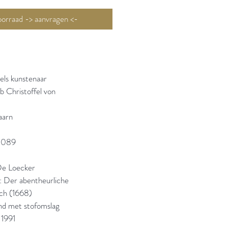
Niet op voorraad -> aanvragen <-
els kunstenaar
b Christoffel von
aarn
0089
De Loecker
l: Der abentheurliche
sch (1668)
and met stofomslag
 1991