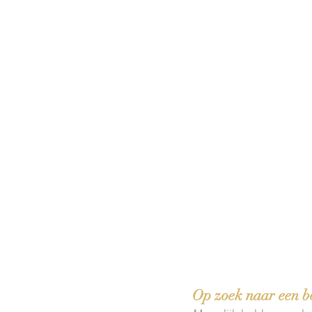
 boeken met het toe-eigenen van de inhoud ervan.'
Op zoek naar een b