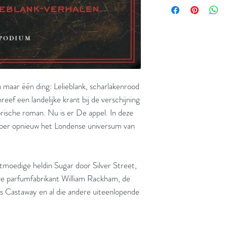
n maar één ding: Lelieblank, scharlakenrood
reef een landelijke krant bij de verschijning
orische roman. Nu is er De appel. In deze
aber opnieuw het Londense universum van
tmoedige heldin Sugar door Silver Street,
ze parfumfabrikant William Rackham, de
 Castaway en al die andere uiteenlopende