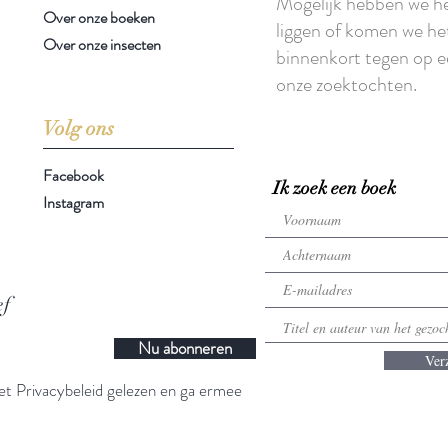
Mogelijk hebben we h
Over onze boeken
liggen of komen we he
Over onze insecten
binnenkort tegen op e
onze zoektochten.
Volg ons
Facebook
Ik zoek een boek
Instagram
ef
Nu abonneren
Ver
t Privacybeleid gelezen en ga ermee