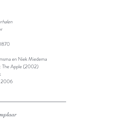
erhalen
er
0870
amsma en Niek Miedema
el: The Apple (2002)
k
: 2006
emplaar