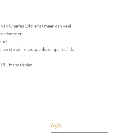
ie van Charles Dickens (maar dan veel
sterdammer
rool
de eerste zin meedogenloos inpalmt.’ de
’ NRC Handelsblad
jd om ze te lezen erbij konden kopen, maar meestal verwar
t men het kopen
van
Arthur Schopenhauer
(1788-1860)
Info