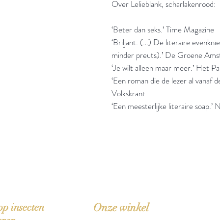
Over Lelieblank, scharlakenrood:
‘Beter dan seks.’ Time Magazine
‘Briljant. (…) De literaire evenkn
minder preuts).’ De Groene Am
‘Je wilt alleen maar meer.’ Het Pa
‘Een roman die de lezer al vanaf 
Volkskrant
‘Een meesterlijke literaire soap.
'Het zou mooi zijn boeken te kopen als we de ti
p insecten
Onze winkel