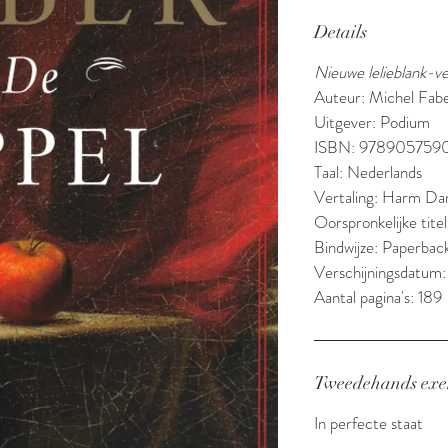
Details
Nieuwe lelieblank-v
Auteur: Michel Fab
Uitgever: Podium
ISBN: 978905759
Taal: Nederlands
Vertaling: Harm D
Oorspronkelijke tit
Bindwijze: Paperbac
Verschijningsdatum
Aantal pagina's: 189
Tweedehands ex
In perfecte staat