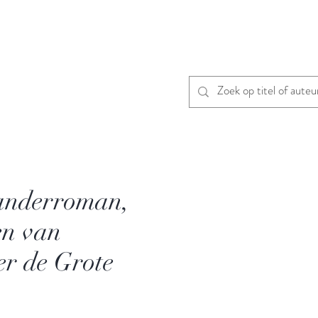
anderroman,
en van
r de Grote