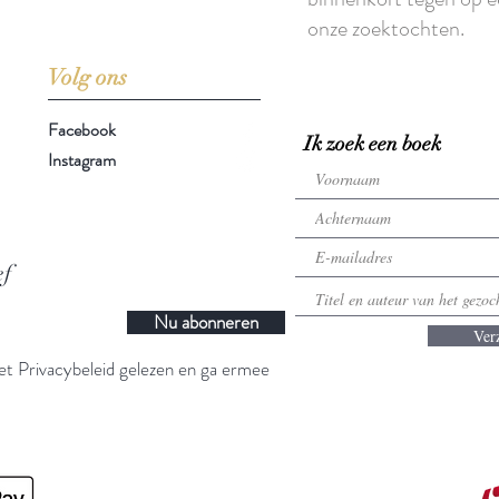
onze zoektochten.
Volg ons
Facebook
Ik zoek een boek
Instagram
ef
Nu abonneren
Ver
t Privacybeleid gelezen en ga ermee