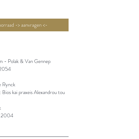
Niet op voorraad -> aanvragen <-
m - Polak & Van Gennep
2054
e Rynck
: Bios kai praxeis Alexandrou tou
k
: 2004