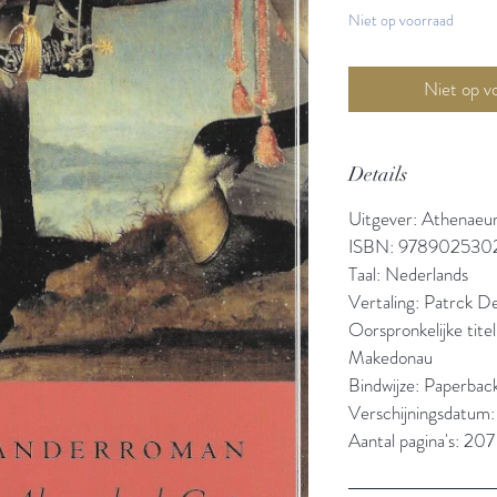
Niet op voorraad
Details
Uitgever: Athenaeu
ISBN: 978902530
Taal: Nederlands
Vertaling: Patrck D
Oorspronkelijke titel
Makedonau
Bindwijze: Paperbac
Verschijningsdatum
Aantal pagina's: 207