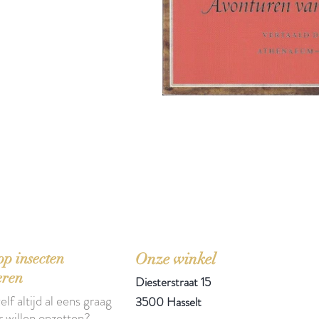
'Het zou mooi zijn boeken te kopen als we de ti
p insecten
Onze winkel
eren
Diesterstraat 15
elf altijd al eens graag
3500 Hasselt
r willen opzetten?