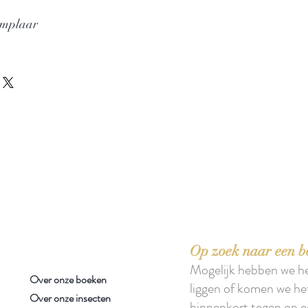
emplaar
 boeken met het toe-eigenen van de inhoud ervan.'
Op zoek naar een b
Mogelijk hebben we h
Over onze boeken
liggen of komen we he
Over onze insecten
binnenkort tegen op e