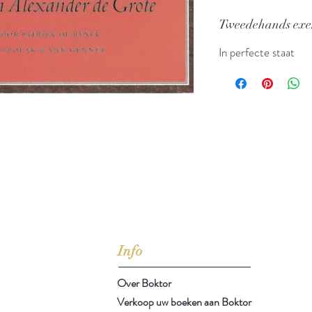
Tweedehands ex
In perfecte staat
jd om ze te lezen erbij konden kopen, maar meestal verwar
t men het kopen
van
Arthur Schopenhauer
(1788-1860)
Info
Over Boktor
Verkoop uw boeken aan Boktor