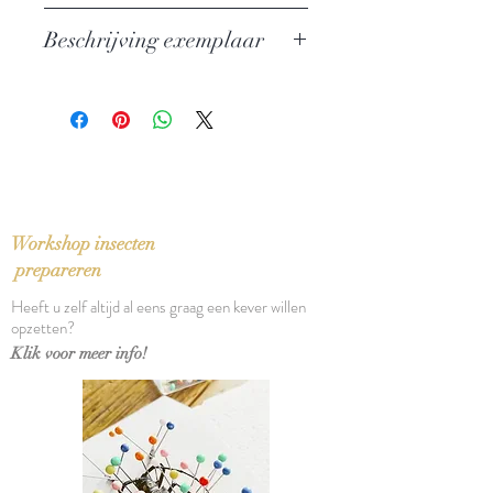
Auteur: Paolo Cognetti
Beschrijving exemplaar
Uitgever: De Bezige Bij
ISBN: 9789023466413
In perfecte staat
Taal: Nederlands
Bindwijze: Gebonden met
stofomslag
Verschijningsdatum: 2017
Aantal pagina's: 240
Workshop insecten
prepareren
Heeft u zelf altijd al eens graag een kever willen
opzetten?
Klik voor meer info!